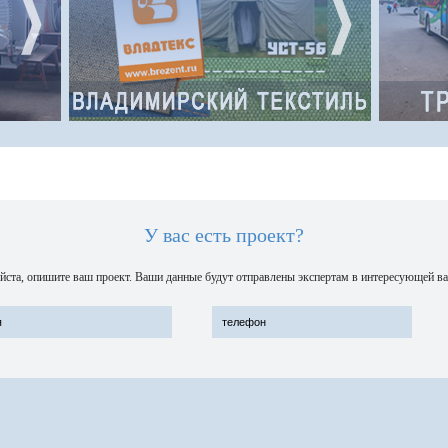
троения.
осуществляющая производство
и сегодня
технических тканей, спецодежды,
нных
армейских палаток и др. изделий
технического назначения
Адрес интернет-сайта:
http://brezent.ru/
У вас есть проект?
ста, опишите ваш проект. Ваши данные будут отправлены экспертам в интересующей ва