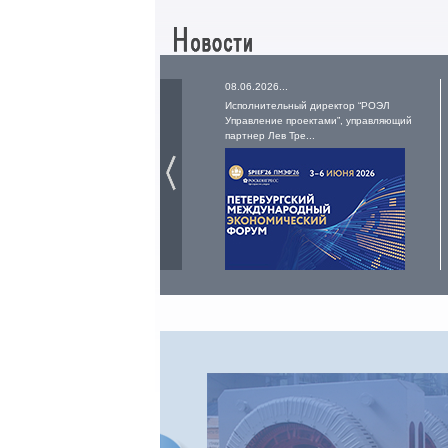
08.06.2026...
Исполнительный директор “РОЭЛ
Управление проектами”, управляющий
партнер Лев Тре...
РУСЭЛПРОМ
Российский электротехничес
концерн входит в число лиде