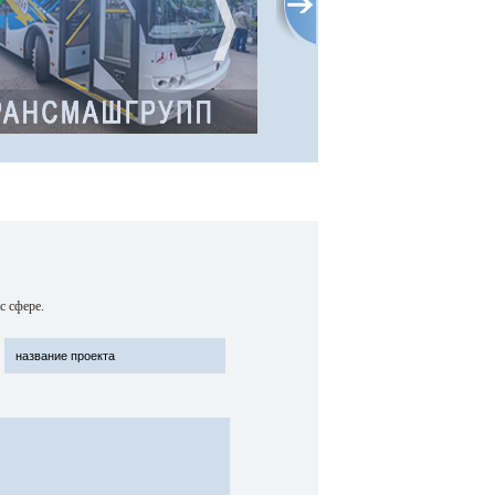
«Трансмаш Групп» входит в число
крупнейших поставщиков
транспортных средств в России.
с сфере.