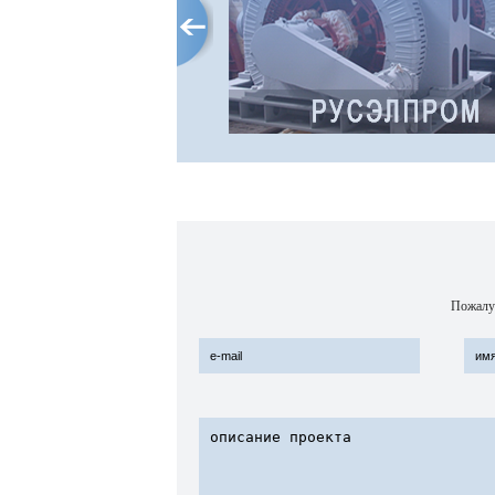
российского электромашинос
Концерн основан в 1991 году 
объединяет 12 производстве
предприятий
Адрес интернет-сайта:
http://www.ruselprom.ru/
Пожалуй