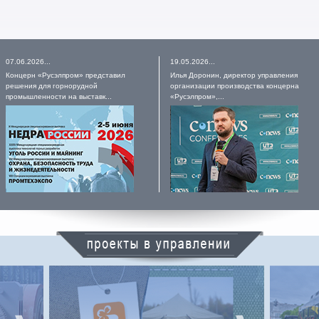
07.06.2026...
19.05.2026...
Концерн «Русэлпром» представил
Илья Доронин, директор управления
решения для горнорудной
организации производства концерна
промышленности на выставк...
«Русэлпром»,...
ВЛАДИМИРСКИЙ ТЕКСТИЛЬ
кий
Холдинговая компания «Владимирский
ров
текстиль» – промышленная группа,