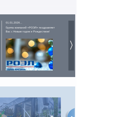
01.01.2026...
19.12.2025...
Группа компаний «РОЭЛ» поздравляет
Владимирскому электромоторному
Вас с Новым годом и Рождеством!
заводу 70 лет!
ТРАНСМАШГРУПП
Компания работает на рынке средств
транспорта с 2000 года. Сегодня