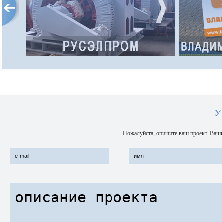
российского электромашиностроения.
Концерн основан в 1991 году и сегодня
объединяет 12 производственных
предприятий
Адрес интернет-сайта:
http://www.ruselprom.ru/
У
Пожалуйста, опишите ваш проект. Ваши